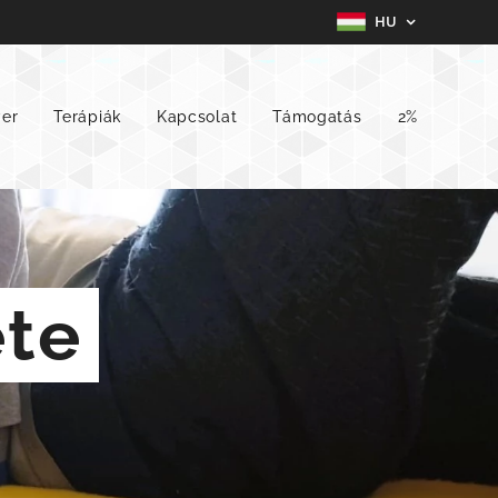
HU
ver
Terápiák
Kapcsolat
Támogatás
2%
ete