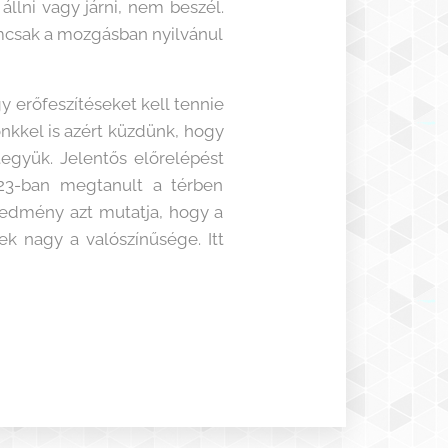
állni vagy járni, nem beszél.
emcsak a mozgásban nyilvánul
 erőfeszítéseket kell tennie
nkkel is azért küzdünk, hogy
tegyük. Jelentős előrelépést
023-ban megtanult a térben
redmény azt mutatja, hogy a
k nagy a valószínűsége. Itt