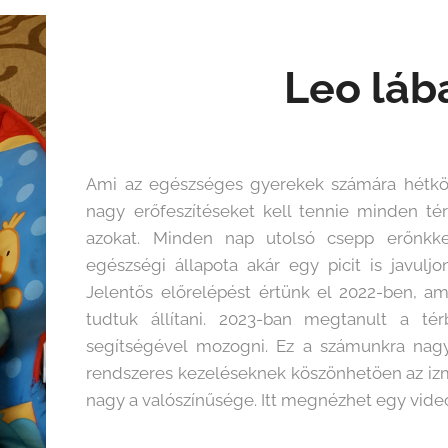
Leo láb
Ami az egészséges gyerekek számára hétközn
nagy erőfeszítéseket kell tennie minden tér
azokat. Minden nap utolsó csepp erőnkk
egészségi állapota akár egy picit is javulj
Jelentős előrelépést értünk el 2022-ben, am
tudtuk állítani. 2023-ban megtanult a tér
segítségével mozogni. Ez a számunkra nag
rendszeres kezeléseknek köszönhetöen az izm
nagy a valószínűsége. Itt megnézhet egy videót