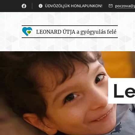
ÜDVÖZÖLJÜK HONLAPUNKON!
poczova@g
LEONARD ÚTJA a gyógyulás felé
Le