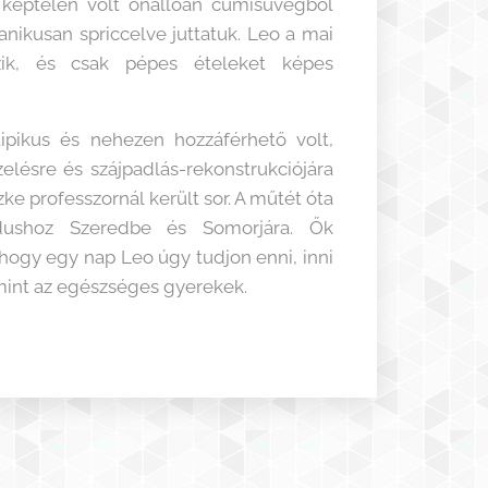
 képtelen volt önállóan cumisüvegből
anikusan spriccelve juttatuk. Leo a mai
zik, és csak pépes ételeket képes
tipikus és nehezen hozzáférhető volt,
lésre és szájpadlás-rekonstrukciójára
ke professzornál került sor. A műtét óta
dushoz Szeredbe és Somorjára. Ők
hogy egy nap Leo úgy tudjon enni, inni
 mint az egészséges gyerekek.