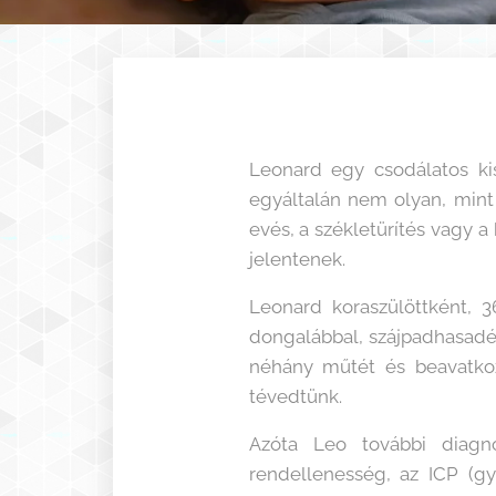
Leonard egy csodálatos kis
egyáltalán nem olyan, mint
evés, a székletürítés vagy 
jelentenek.
Leonard koraszülöttként, 3
dongalábbal, szájpadhasadék
néhány műtét és beavatkoz
tévedtünk.
Azóta Leo további diagn
rendellenesség, az ICP (gy