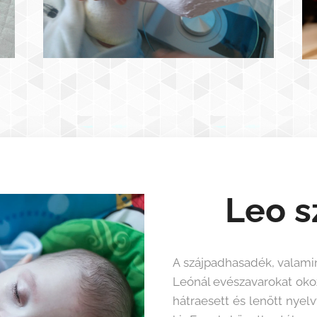
Leo s
A szájpadhasadék, valamin
Leónál evészavarokat okoz.
hátraesett és lenőtt nyelv