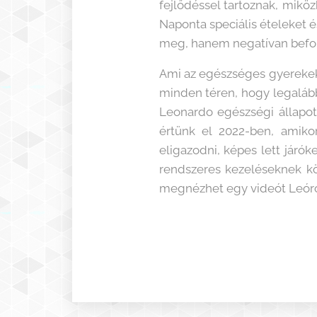
fejlődéssel tartoznak, miköz
Naponta speciális ételeket 
meg, hanem negatívan befol
Ami az egészséges gyerekek 
minden téren, hogy legalább
Leonardo egészségi állapota
értünk el 2022-ben, amiko
eligazodni, képes lett jár
rendszeres kezeléseknek kö
megnézhet egy videót Leóról