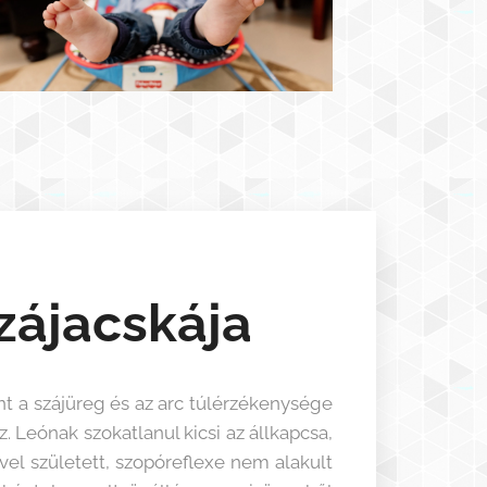
zájacskája
t a szájüreg és az arc túlérzékenysége
 Leónak szokatlanul kicsi az állkapcsa,
vel született, szopóreflexe nem alakult