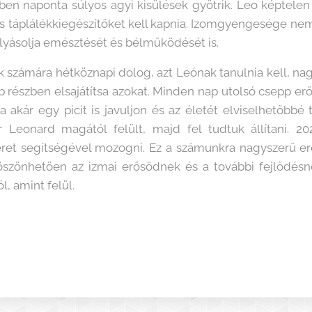
ben naponta súlyos agyi kisülések gyötrik. Leo képtelen 
és táplálékkiegészítőket kell kapnia. Izomgyengesége n
yásolja emésztését és bélműködését is.
számára hétköznapi dolog, azt Leónak tanulnia kell, nagy
 részben elsajátítsa azokat. Minden nap utolsó csepp erő
 akár egy picit is javuljon és az életét elviselhetőbbé 
r Leonard magától felült, majd fel tudtuk állítani. 2
ókeret segítségével mozogni. Ez a számunkra nagyszerű e
szönhetöen az izmai erősödnek és a további fejlődésne
, amint felül.