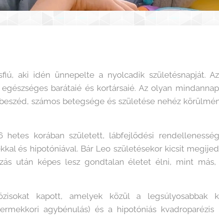
fiú, aki idén ünnepelte a nyolcadik születésnapját. 
 egészséges barátaié és kortársaié. Az olyan mindannap
a beszéd, számos betegsége és születése nehéz körülmény
6 hetes korában született, lábfejlődési rendellenességg
kal és hipotóniával. Bár Leo születésekor kicsit megijedt
ás után képes lesz gondtalan életet élni, mint más,
ózisokat kapott, amelyek közül a legsúlyosabbak
ermekkori agybénulás) és a hipotóniás kvadroparézis 