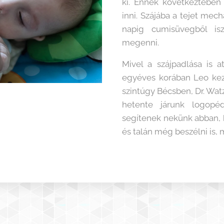
ki. Ennek következtében
inni. Szájába a tejet mech
napig cumisüvegből is
megenni.
Mivel a szájpadlása is a
egyéves korában Leo keze
szintúgy Bécsben, Dr. Watz
hetente járunk logopé
segítenek nekünk abban, 
és talán még beszélni is,