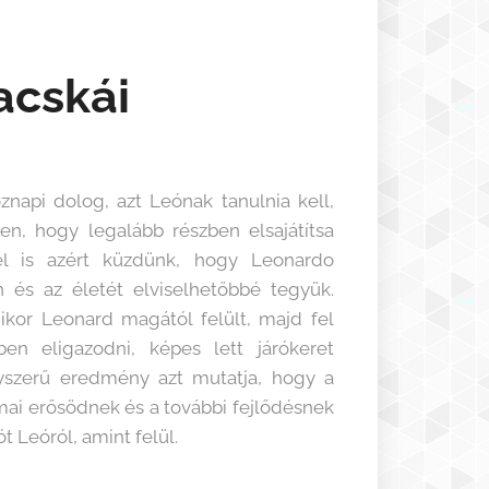
acskái
api dolog, azt Leónak tanulnia kell,
en, hogy legalább részben elsajátítsa
el is azért küzdünk, hogy Leonardo
on és az életét elviselhetőbbé tegyük.
ikor Leonard magától felült, majd fel
ben eligazodni, képes lett járókeret
yszerű eredmény azt mutatja, hogy a
ai erősödnek és a további fejlődésnek
 Leóról, amint felül.