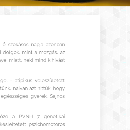
Az ő szokásos napja azonban
i dolgok, mint a mozgás, az
ei miatt, neki mind kihívást
el - atipikus veleszületett
ünk, naivan azt hittük, hogy
 egészséges gyerek. Sajnos
 közé a PVNH 7 genetikai
késleltetett pszichomotoros