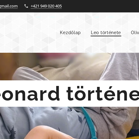
mail.com
+421 949 020 405
Kezdőlap
Leo története
Oli
onard történ