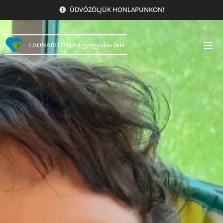
ÜDVÖZÖLJÜK HONLAPUNKON!
LEONARD ÚTJA a gyógyulás felé