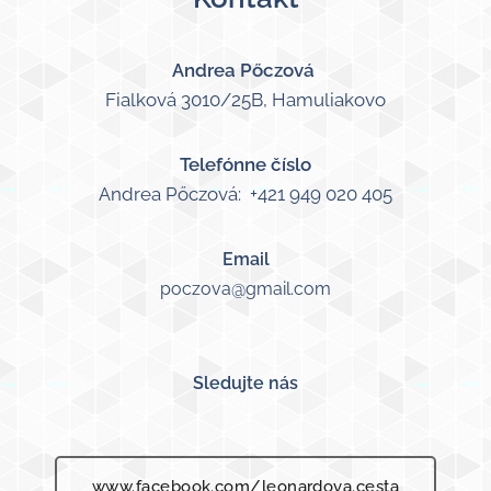
Andrea Pőczová
Fialková 3010/25B, Hamuliakovo
Telefónne číslo
Andrea Pőczová: +421 949 020 405
Email
poczova@gmail.com
Sledujte nás
www.facebook.com/leonardova.cesta